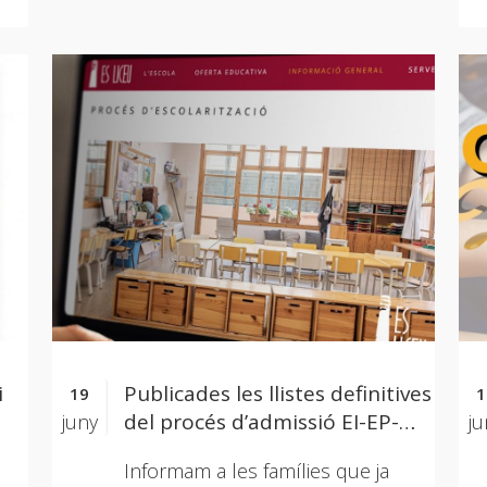
i
Publicades les llistes definitives
19
1
del procés d’admissió EI-EP-
juny
ju
dà
ESO per al curs 2026-2027
Informam a les famílies que ja