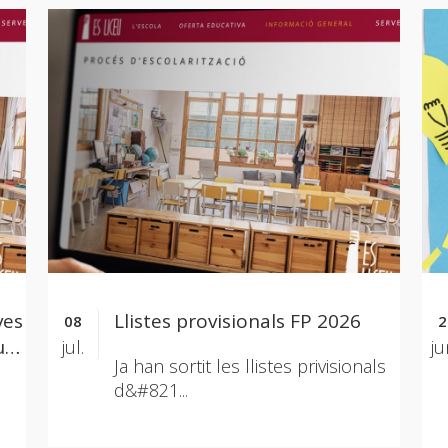
ves
Llistes provisionals FP 2026
08
2
us
jul.
ju
Ja han sortit les llistes privisionals
d&#821...
s