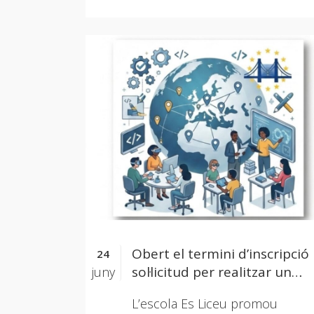
Obert el termini d’inscripció 
24
sol·licitud per realitzar un
juny
període d’observació a Cana
L’escola Es Liceu promou