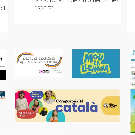
Ja s’apropa un dels moments més
esperat...
del