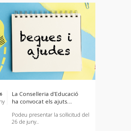
La Conselleria d’Educació
6
ha convocat els ajuts
ny
individualitzats
Podeu presentar la sol·licitud del
de menjador per al curs 2026-
26 de juny...
2027