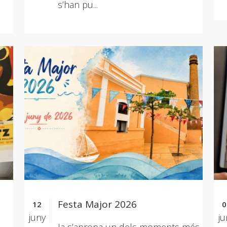
s’han pu...
Festa Major 2026
12
0
juny
ju