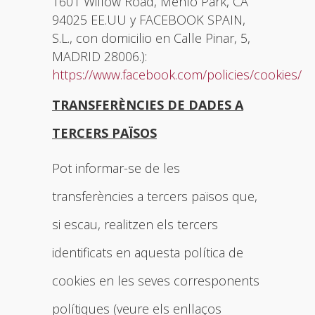
1601 Willow Road, Menlo Park, CA
94025 EE.UU y FACEBOOK SPAIN,
S.L., con domicilio en Calle Pinar, 5,
MADRID 28006.):
https://www.facebook.com/policies/cookies/
TRANSFERÈNCIES DE DADES A
TERCERS PAÏSOS
Pot informar-se de les
transferències a tercers països que,
si escau, realitzen els tercers
identificats en aquesta política de
cookies en les seves corresponents
polítiques (veure els enllaços