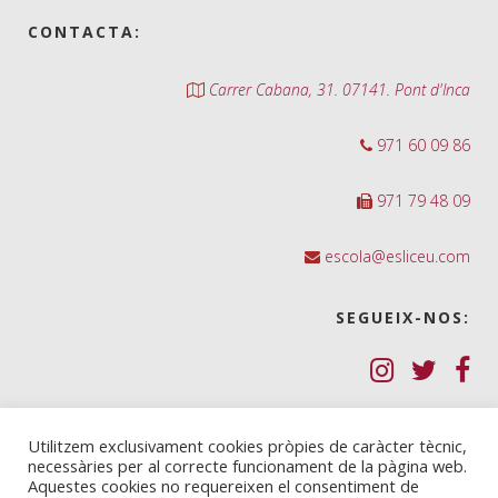
CONTACTA:
Carrer Cabana, 31. 07141. Pont d'Inca
971 60 09 86
971 79 48 09
escola@esliceu.com
SEGUEIX-NOS:
Política de Galetes (cookies)
Utilitzem exclusivament cookies pròpies de caràcter tècnic,
necessàries per al correcte funcionament de la pàgina web.
Política de privadesa
Aquestes cookies no requereixen el consentiment de