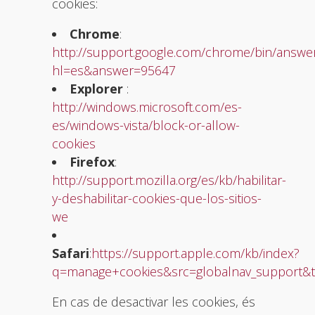
cookies:
Chrome
:
http://support.google.com/chrome/bin/answer
hl=es&answer=95647
Explorer
:
http://windows.microsoft.com/es-
es/windows-vista/block-or-allow-
cookies
Firefox
:
http://support.mozilla.org/es/kb/habilitar-
y-deshabilitar-cookies-que-los-sitios-
we
Safari
:
https://support.apple.com/kb/index?
q=manage+cookies&src=globalnav_support&t
En cas de desactivar les cookies, és