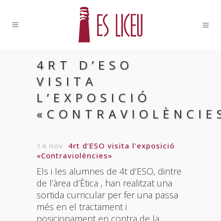
4RT D’ESO
VISITA
L’EXPOSICIÓ
«CONTRAVIOLÈNCIE
14 nov.
4rt d’ESO visita l’exposició
«Contraviolències»
Els i les alumnes de 4t d’ESO, dintre
de l’àrea d’Ètica , han realitzat una
sortida curricular per fer una passa
més en el tractament i
posicionament en contra de la