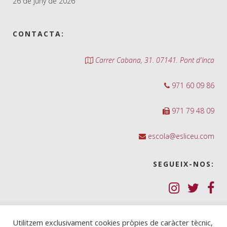
26 de juny de 2026
CONTACTA:
Carrer Cabana, 31. 07141. Pont d'Inca
971 60 09 86
971 79 48 09
escola@esliceu.com
SEGUEIX-NOS:
Política de Galetes (cookies)
Utilitzem exclusivament cookies pròpies de caràcter tècnic,