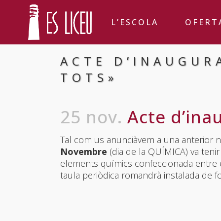
L’ESCOLA
OFERT
ACTE D’INAUGUR
TOTS»
25 nov.
Acte d’inau
Tal com us anunciàvem a una anterior no
Novembre
(dia de la QUÍMICA) va tenir l
elements químics confeccionada entre el
taula periòdica romandrà instalada de for