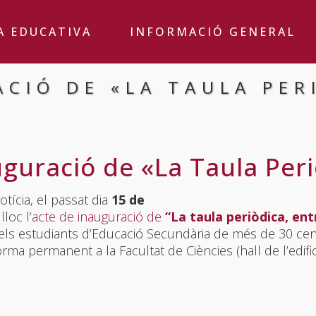
A EDUCATIVA
INFORMACIÓ GENERAL
ACIÓ DE «LA TAULA PER
guració de «La Taula Peri
tícia, el passat dia
15 de
loc l’
acte de inauguració de
“La taula periòdica, ent
s estudiants d’Educació Secundària de més de 30 centr
ma permanent a la Facultat de Ciències (hall de l’edifici