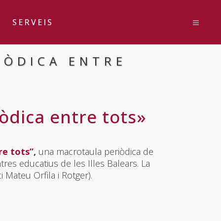
SERVEIS
IÒDICA ENTRE
òdica entre tots»
re tots”
,
una macrotaula periòdica de
es educatius de les Illes Balears. La
 Mateu Orfila i Rotger).