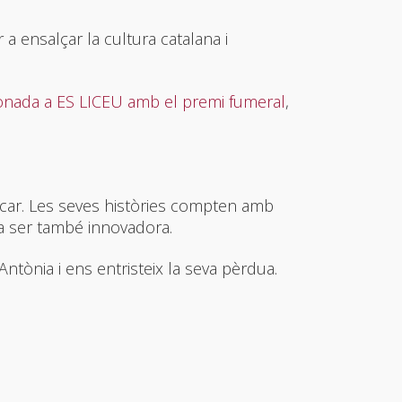
r a ensalçar la cultura catalana i
nada a ES LICEU amb el premi fumeral
,
acar. Les seves històries compten amb
va ser també innovadora.
tònia i ens entristeix la seva pèrdua.