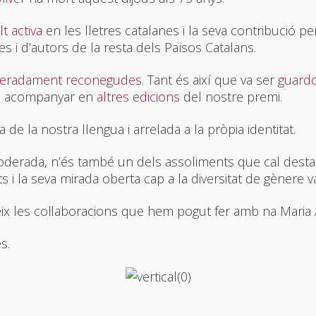
lt activa
en les lletres catalanes i la seva contribució pe
s i d’autors de la resta dels Països Catalans.
teradament reconegudes
. Tant és així que va ser
guardo
 va acompanyar en
altres edicions
del nostre premi.
de la nostra llengua i arrelada a la pròpia identitat.
mpoderada, n’és també un dels assoliments que cal dest
 i la seva mirada oberta cap a la diversitat de gènere 
x les col·laboracions que hem pogut fer amb na Maria An
s.