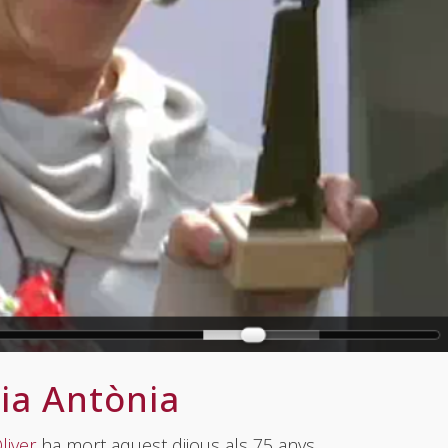
ia Antònia
liver
ha mort aquest dijous als 75 anys.