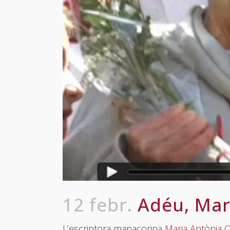
12 febr.
Adéu, Mar
L’escriptora manacorina
Maria Antònia O