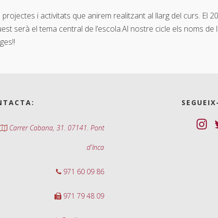
ojectes i activitats que anirem realitzant al llarg del curs. El 2
est serà el tema central de l’escola.
Al nostre cicle els noms de
ges!!
NTACTA:
SEGUEIX
Carrer Cabana, 31. 07141. Pont
d'Inca
971 60 09 86
971 79 48 09