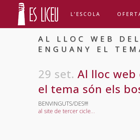
L’ESCOLA
OFERT
AL LLOC WEB DE
ENGUANY EL TEM
29 set.
Al lloc web
el tema són els bo
BENVINGUTS/DES!!!!
al site de tercer cicle…