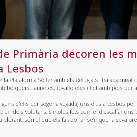
e Primària decoren les mo
a Lesbos
 de la Plataforma Sóller amb els Refugiats i ha apadrinat
 bolquers, farinetes, tovalloletes i llet amb pols per 
lguns d’ells per segona vegada) uns dies a Lesbos per v
d’un dels volutaris, simples fets com el d’escalfar u
 plorant, són el que els fa adonar-se’n que la seva pre