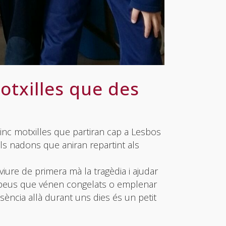
txilles que des
 cinc motxilles que partiran cap a Lesbos
als nadons que aniran repartint als
iure de primera mà la tragèdia i ajudar
ns peus que vénen congelats o emplenar
sència allà durant uns dies és un petit