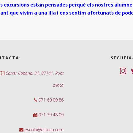
les excursions estan pensades perquè els nostres alumne
tant que vivim a una illa i ens sentim afortunats de pod
NTACTA:
SEGUEIX
Carrer Cabana, 31. 07141. Pont
d'Inca
971 60 09 86
971 79 48 09
escola@esliceu.com