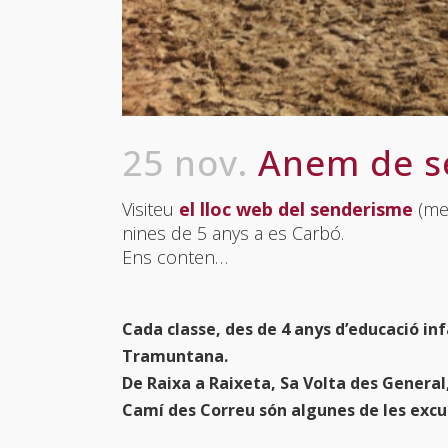
25 nov.
Anem de s
Visiteu
el lloc web del senderisme
(men
nines de 5 anys a es Carbó.
Ens conten…
Cada classe, des de 4 anys d’educació infa
Tramuntana.
De Raixa a Raixeta, Sa Volta des General,
Camí des Correu
són algunes de les exc