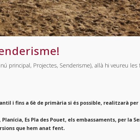
enderisme!
ú principal, Projectes, Senderisme), allà hi veureu les f
ntil i fins a 6è de primària si és possible, realitzarà per
 Planícia, Es Pla des Pouet,
els embassaments, per la Se
ursions que hem anat fent.