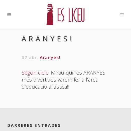
ARANYES!
07 abr.
Aranyes!
Segon cicle
: Mirau quines ARANYES
més divertides vàrem fer a l’àrea
d’educació artística!!
DARRERES ENTRADES