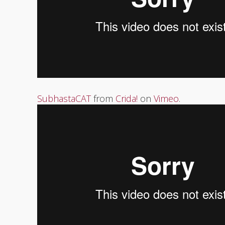
SubhastaCAT
from
Crida!
on
Vimeo
.