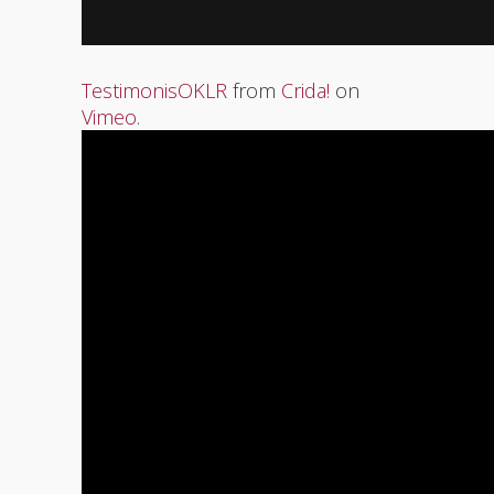
TestimonisOKLR
from
Crida!
on
Vimeo
.