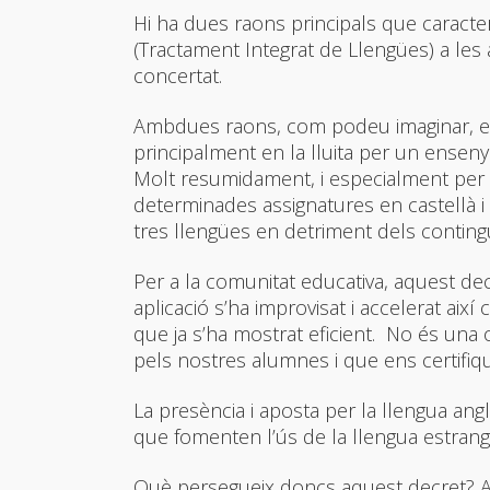
Hi ha dues raons principals que caracterit
(Tractament Integrat de Llengües) a les 
concertat.
Ambdues raons, com podeu imaginar, es 
principalment en la lluita per un ensen
Molt resumidament, i especialment per a
determinades assignatures en castellà 
tres llengües en detriment dels contingu
Per a la comunitat educativa, aquest d
aplicació s’ha improvisat i accelerat aix
que ja s’ha mostrat eficient. No és una
pels nostres alumnes i que ens certifi
La presència i aposta per la llengua angl
que fomenten l’ús de la llengua estran
Què persegueix doncs aquest decret? Acab