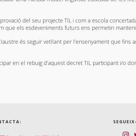
’aprovació del seu projecte TIL i com a escola concer
m que els esdeveniments futurs ens permetin mantenir l
claustre és seguir vetllant per l’ensenyament que fins 
cipar en el rebuig d’aquest decret TIL participant i/o d
NTACTA:
SEGUEIX