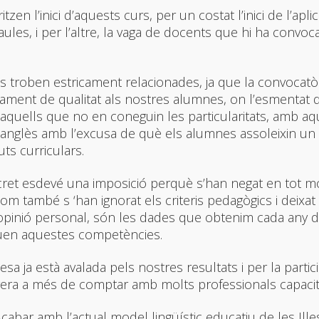
zen l’inici d’aquests curs, per un costat l’inici de l’apl
aules, i per l’altre, la vaga de docents que hi ha conv
troben estricament relacionades, ja que la convocatò
yament de qualitat als nostres alumnes, on l’esmentat 
quells que no en coneguin les particularitats, amb aqu
i anglès amb l’excusa de què els alumnes assoleixin un
ts curriculars.
ecret esdevé una imposició perquè s’han negat en tot m
í com també s ‘han ignorat els criteris pedagògics i deix
 opinió personal, són les dades que obtenim cada any 
quen aquestes competències.
esa ja està avalada pels nostres resultats i per la parti
gera a més de comptar amb molts professionals capacit
ar amb l’actual model lingüístic educatiu de les Illes 