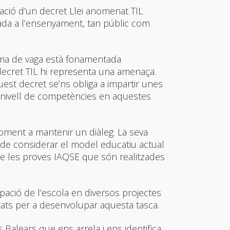
icació d’un decret Llei anomenat TIL
ocada a l’ensenyament, tan públic com
ria de vaga està fonamentada
decret TIL hi representa una amenaça.
est decret se’ns obliga a impartir unes
 nivell de competències en aquestes
oment a mantenir un diàleg. La seva
at de considerar el model educatiu actual
de les proves IAQSE que són realitzades
cipació de l’escola en diversos projectes
ats per a desenvolupar aquesta tasca.
Balears que ens arrela i ens identifica