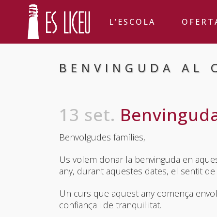
L’ESCOLA
OFERT
BENVINGUDA AL 
13 set.
Benvinguda 
Benvolgudes famílies,
Us volem donar la benvinguda en aquest
any, durant aquestes dates, el sentit de 
Un curs que aquest any comença envolta
confiança i de tranquil·litat.