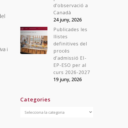
d’observació a
Canadà
del
24 juny, 2026
Publicades les
llistes
definitives del
va i
procés
d’admissió EI-
EP-ESO per al
curs 2026-2027
19 juny, 2026
Categories
Categories