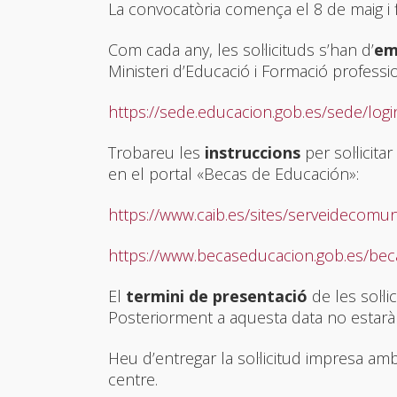
La convocatòria comença el 8 de maig i 
Com cada any, les sol·licituds s’han d’
em
Ministeri d’Educació i Formació professio
https://sede.educacion.gob.es/sede/login
Trobareu les
instruccions
per sol·licit
en el portal «Becas de Educación»:
https://www.caib.es/sites/serveidecomun
https://www.becaseducacion.gob.es/bec
El
termini de presentació
de les sol·li
Posteriorment a aquesta data no estarà 
Heu d’entregar la sol·licitud impresa am
centre.