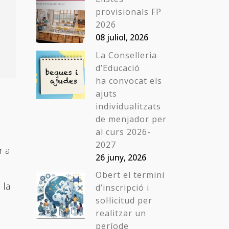
provisionals FP
2026
08 juliol, 2026
La Conselleria
d’Educació
ha convocat els
ajuts
individualitzats
de menjador per
al curs 2026-
2027
r a
26 juny, 2026
Obert el termini
 la
d’inscripció i
sol·licitud per
realitzar un
període