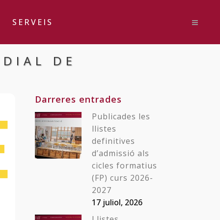
SERVEIS
NDIAL DE
Darreres entrades
Publicades les
llistes
definitives
d’admissió als
cicles formatius
(FP) curs 2026-
2027
17 juliol, 2026
Llistes