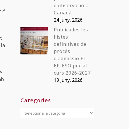
d’observació a
ció
Canadà
24 juny, 2026
Publicades les
llistes
s
definitives del
 la
procés
d’admissió EI-
EP-ESO per al
e
curs 2026-2027
mb
19 juny, 2026
Categories
Categories