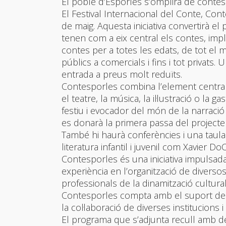
El poble d’Esporles s’omplirà de contes i 
El Festival Internacional del Conte, Cont
de maig. Aquesta iniciativa convertirà el
tenen com a eix central els contes, impl
contes per a totes les edats, de tot el m
públics a comercials i fins i tot privats. 
entrada a preus molt reduïts.
Contesporles combina l’element central, 
el teatre, la música, la il·lustració o l
festiu i evocador del món de la narració 
es donarà la primera passa del projecte 
També hi haurà conferències i una taula
literatura infantil i juvenil com Xavie
Contesporles és una iniciativa impulsada
experiència en l’organització de diversos
professionals de la dinamització cultural, l
Contesporles compta amb el suport de l
la col·laboració de diverses institucions i 
El programa que s’adjunta recull amb deta