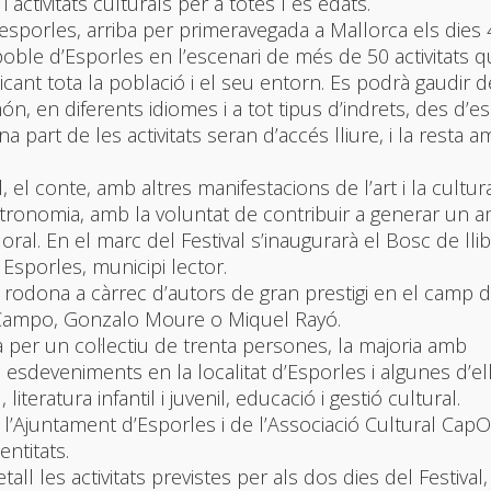
activitats culturals per a totes l es edats.
esporles, arriba per primeravegada a Mallorca els dies 4
 poble d’Esporles en l’escenari de més de 50 activitats 
icant tota la població i el seu entorn. Es podrà gaudir d
ón, en diferents idiomes i a tot tipus d’indrets, des d’es
Una part de les activitats seran d’accés lliure, i la resta 
el conte, amb altres manifestacions de l’art i la cultu
a gastronomia, amb la voluntat de contribuir a generar un 
oral. En el marc del Festival s’inaugurarà el Bosc de llib
Esporles, municipi lector.
 rodona a càrrec d’autors de gran prestigi en el camp d
r DoCampo, Gonzalo Moure o Miquel Rayó.
 per un col·lectiu de trenta persones, la majoria amb
 esdeveniments en la localitat d’Esporles i algunes d’el
iteratura infantil i juvenil, educació i gestió cultural.
’Ajuntament d’Esporles i de l’Associació Cultural CapO
entitats.
ll les activitats previstes per als dos dies del Festival