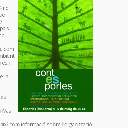
 i 5
que
e
pais
amb
ra, com
ambient
res i
e la
les
nVas i
, així com informació sobre l’organització