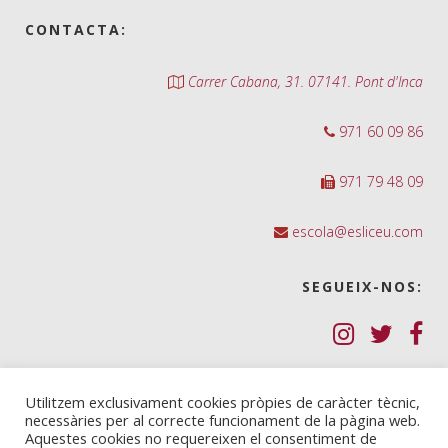
CONTACTA:
Carrer Cabana, 31. 07141. Pont d'Inca
971 60 09 86
971 79 48 09
escola@esliceu.com
SEGUEIX-NOS:
Política de Galetes (cookies)
Utilitzem exclusivament cookies pròpies de caràcter tècnic,
necessàries per al correcte funcionament de la pàgina web.
Política de privadesa
Aquestes cookies no requereixen el consentiment de