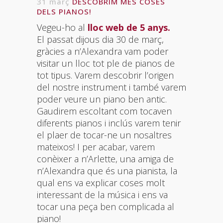
31 març
DESCOBRIM MÉS COSES
DELS PIANOS!
Vegeu-ho al
lloc web de 5 anys.
El passat dijous dia 30 de març,
gràcies a n’Alexandra vam poder
visitar un lloc tot ple de pianos de
tot tipus. Varem descobrir l’origen
del nostre instrument i també varem
poder veure un piano ben antic.
Gaudirem escoltant com tocaven
diferents pianos i inclús varem tenir
el plaer de tocar-ne un nosaltres
mateixos! I per acabar, varem
conèixer a n’Arlette, una amiga de
n’Alexandra que és una pianista, la
qual ens va explicar coses molt
interessant de la música i ens va
tocar una peça ben complicada al
piano!