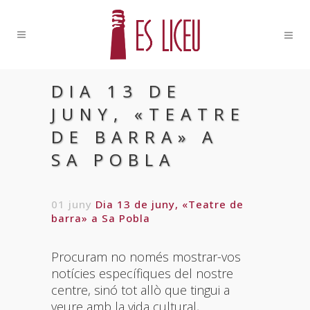
DIA 13 DE
JUNY, «TEATRE
DE BARRA» A
SA POBLA
01 juny
Dia 13 de juny, «Teatre de
barra» a Sa Pobla
Procuram no només mostrar-vos
notícies específiques del nostre
centre, sinó tot allò que tingui a
veure amb la vida cultural,