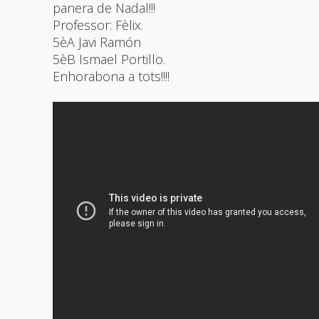
panera de Nadal!!!
Professor: Fèlix.
5èA Javi Ramón
5èB Ismael Portillo.
Enhorabona a tots!!!!