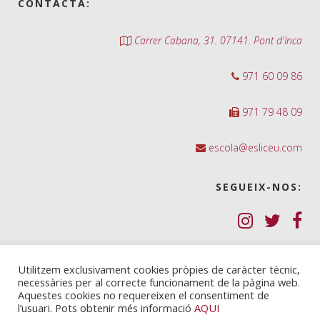
CONTACTA:
Carrer Cabana, 31. 07141. Pont d'Inca
971 60 09 86
971 79 48 09
escola@esliceu.com
SEGUEIX-NOS:
Política de Galetes (cookies)
Utilitzem exclusivament cookies pròpies de caràcter tècnic,
necessàries per al correcte funcionament de la pàgina web.
Política de privadesa
Aquestes cookies no requereixen el consentiment de
l’usuari. Pots obtenir més informació
AQUI