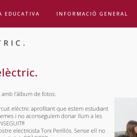
A EDUCATIVA
INFORMACIÓ GENERAL
TRIC.
elèctric.
, amb l’àlbum de fotos:
rcuit elèctric aprofitant que estem estudiant
oblemes i no aconseguíem donar llum a les
NSEGUIT!!!
tre electricista Toni Perillós. Sense ell no