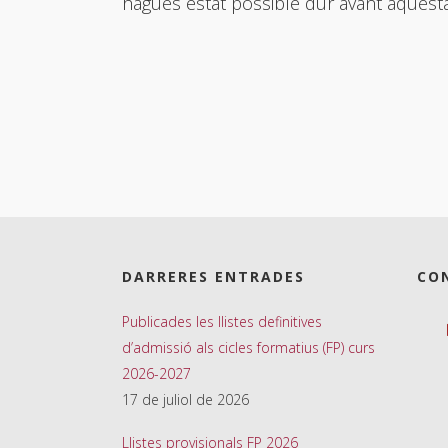
hagués estat possible dur avant aquesta a
DARRERES ENTRADES
CO
Publicades les llistes definitives
d’admissió als cicles formatius (FP) curs
2026-2027
17 de juliol de 2026
Llistes provisionals FP 2026