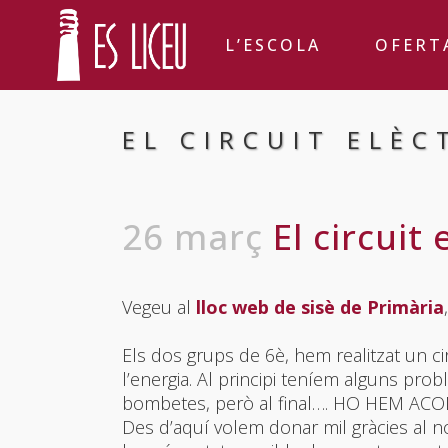
L’ESCOLA
OFERT
EL CIRCUIT ELÈC
26 març
El circuit 
Vegeu al
lloc web de sisè de Primària
Els dos grups de 6è, hem realitzat un ci
l’energia. Al principi teníem alguns pr
bombetes, però al final…. HO HEM ACO
Des d’aquí volem donar mil gràcies al nos