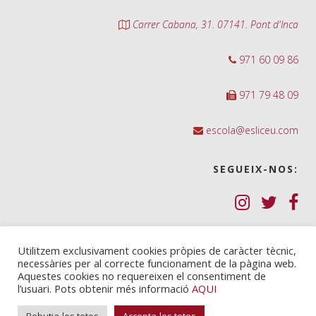
Carrer Cabana, 31. 07141. Pont d'Inca
971 60 09 86
971 79 48 09
escola@esliceu.com
SEGUEIX-NOS:
Política de Galetes (cookies)
Utilitzem exclusivament cookies pròpies de caràcter tècnic,
necessàries per al correcte funcionament de la pàgina web.
Política de privadesa
Aquestes cookies no requereixen el consentiment de
l’usuari. Pots obtenir més informació
AQUI
Nota legal i condicions d’ús