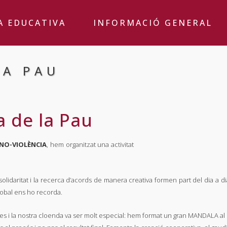
A EDUCATIVA
INFORMACIÓ GENERAL
LA PAU
 de la Pau
 NO-VIOLÈNCIA
, hem organitzat una activitat
la solidaritat i la recerca d’acords de manera creativa formen part del dia a
lobal ens ho recorda.
es i la nostra cloenda va ser molt especial: hem format un gran MANDALA al