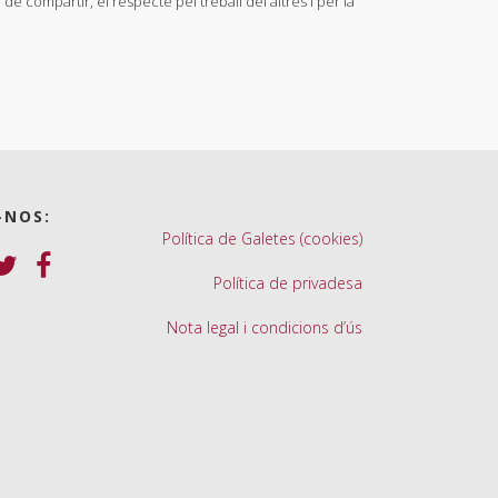
de compartir, el respecte pel treball del altres i per la
-NOS:
Política de Galetes (cookies)
Política de privadesa
Nota legal i condicions d’ús