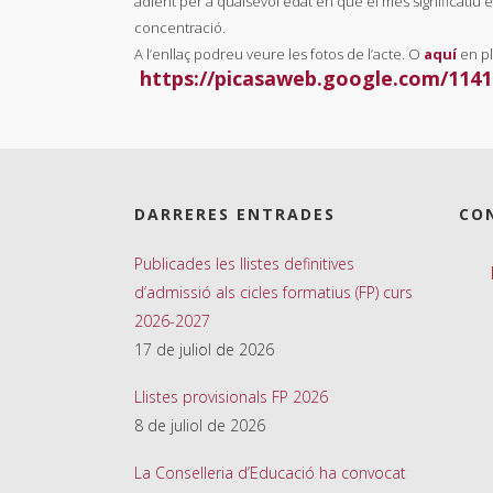
adient per a qualsevol edat en què el més significatiu és
concentració.
A l’enllaç podreu veure les fotos de l’acte. O
aquí
en pl
https://picasaweb.google.com/
1141
DARRERES ENTRADES
CO
Publicades les llistes definitives
d’admissió als cicles formatius (FP) curs
2026-2027
17 de juliol de 2026
Llistes provisionals FP 2026
8 de juliol de 2026
La Conselleria d’Educació ha convocat