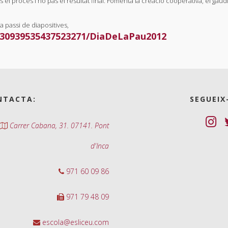
 el procés i no pas el resultat final. Fomenta la creació cooperativa, el gaudi 
a passi de diapositives,
30939535437523271/
DiaDeLaPau2012
NTACTA:
SEGUEIX
Carrer Cabana, 31. 07141. Pont
d'Inca
971 60 09 86
971 79 48 09
escola@esliceu.com