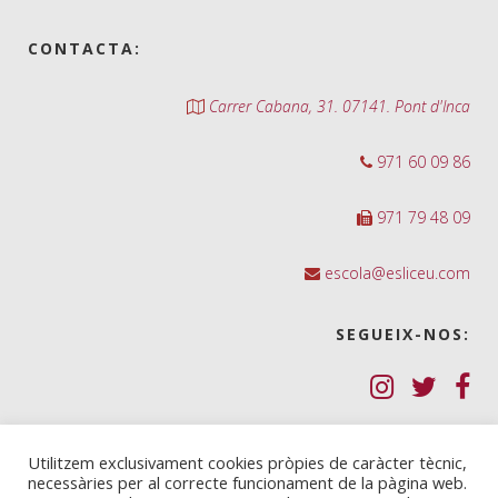
CONTACTA:
Carrer Cabana, 31. 07141. Pont d'Inca
971 60 09 86
971 79 48 09
escola@esliceu.com
SEGUEIX-NOS:
Política de Galetes (cookies)
Utilitzem exclusivament cookies pròpies de caràcter tècnic,
necessàries per al correcte funcionament de la pàgina web.