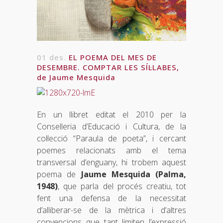
01 des.
EL POEMA DEL MES DE
DESEMBRE. COMPTAR LES SÍL·LABES,
de Jaume Mesquida
En un llibret editat el 2010 per la
Conselleria d’Educació i Cultura, de la
col·lecció “Paraula de poeta”, i cercant
poemes relacionats amb el tema
transversal d’enguany, hi trobem aquest
poema de
Jaume Mesquida (Palma,
1948)
, que parla del procés creatiu, tot
fent una defensa de la necessitat
d’alliberar-se de la mètrica i d’altres
convencions que tant limiten l’expressió