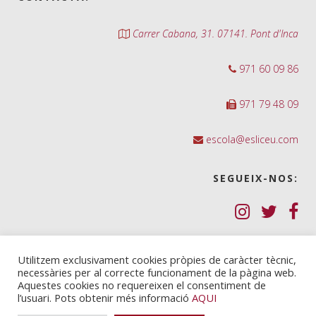
Carrer Cabana, 31. 07141. Pont d'Inca
971 60 09 86
971 79 48 09
escola@esliceu.com
SEGUEIX-NOS:
Política de Galetes (cookies)
Utilitzem exclusivament cookies pròpies de caràcter tècnic,
necessàries per al correcte funcionament de la pàgina web.
Política de privadesa
Aquestes cookies no requereixen el consentiment de
l’usuari. Pots obtenir més informació
AQUI
Nota legal i condicions d’ús