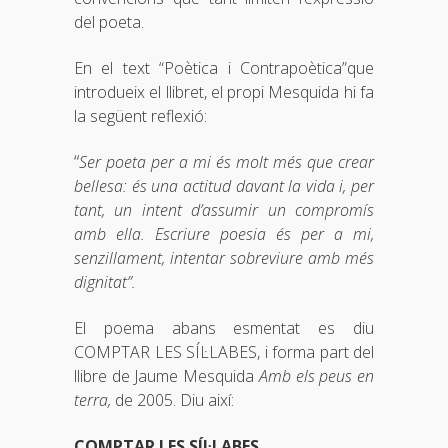
del poeta.
En el text “Poètica i Contrapoètica”que
introdueix el llibret, el propi Mesquida hi fa
la següent reflexió:
“
Ser poeta per a mi és molt més que crear
bellesa: és una actitud davant la vida i, per
tant, un intent d’assumir un compromís
amb ella. Escriure poesia és per a mi,
senzillament, intentar sobreviure amb més
dignitat”.
El poema abans esmentat es diu
COMPTAR LES SÍL·LABES, i forma part del
llibre de Jaume Mesquida
Amb els peus en
terra,
de 2005. Diu així:
COMPTAR LES S
Í
L·LABES