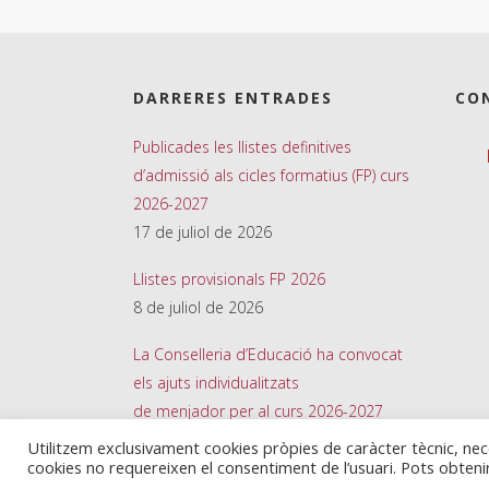
DARRERES ENTRADES
CO
Publicades les llistes definitives
d’admissió als cicles formatius (FP) curs
2026-2027
17 de juliol de 2026
Llistes provisionals FP 2026
8 de juliol de 2026
La Conselleria d’Educació ha convocat
els ajuts individualitzats
de menjador per al curs 2026-2027
26 de juny de 2026
Utilitzem exclusivament cookies pròpies de caràcter tècnic, ne
cookies no requereixen el consentiment de l’usuari. Pots obten