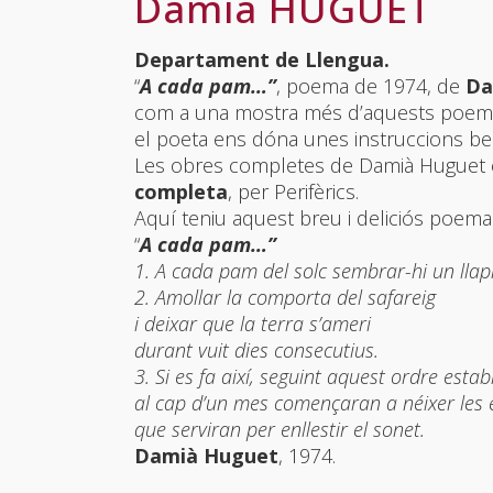
Damià HUGUET
Departament de Llengua.
“
A cada pam…”
, poema de 1974, de
Da
com a una mostra més d’aquests poemes
el poeta ens dóna unes instruccions be
Les obres completes de Damià Huguet es
completa
, per Perifèrics.
Aquí teniu aquest breu i deliciós poema
“
A cada pam…”
1. A cada pam del solc sembrar-hi un llapi
2. Amollar la comporta del safareig
i deixar que la terra s’ameri
durant vuit dies consecutius.
3. Si es fa així, seguint aquest ordre establ
al cap d’un mes començaran a néixer les 
que serviran per enllestir el sonet.
Damià Huguet
, 1974.