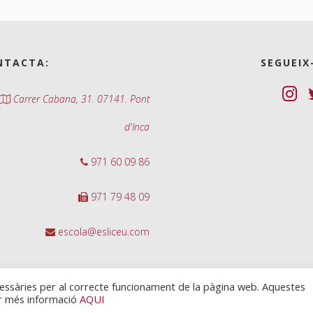
NTACTA:
SEGUEIX
Carrer Cabana, 31. 07141. Pont
d'Inca
971 60 09 86
971 79 48 09
escola@esliceu.com
cessàries per al correcte funcionament de la pàgina web. Aquestes
ir més informació
AQUI