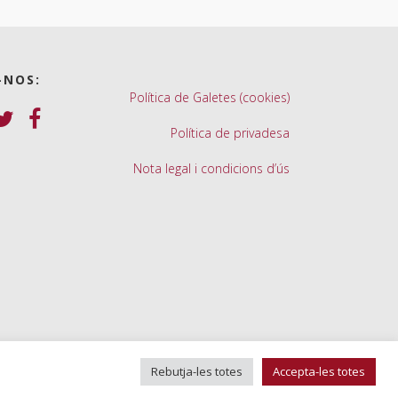
-NOS:
Política de Galetes (cookies)
Política de privadesa
Nota legal i condicions d’ús
Rebutja-les totes
Accepta-les totes