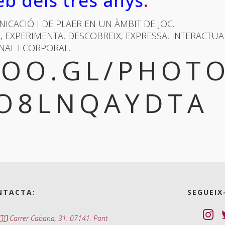
eb dels tres anys
.
ICACIÓ I DE PLAER EN UN ÀMBIT DE JOC.
, EXPERIMENTA, DESCOBREIX, EXPRESSA, INTERACTUA
NAL I CORPORAL.
GOO.GL/PHOTO
O8LNQAYDTA
NTACTA:
SEGUEIX
Carrer Cabana, 31. 07141. Pont