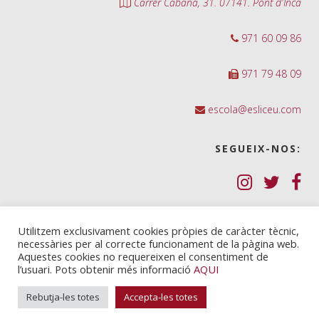
Carrer Cabana, 31. 07141. Pont d'Inca
971 60 09 86
971 79 48 09
escola@esliceu.com
SEGUEIX-NOS:
Política de Galetes (cookies)
Utilitzem exclusivament cookies pròpies de caràcter tècnic,
necessàries per al correcte funcionament de la pàgina web.
Política de privadesa
Aquestes cookies no requereixen el consentiment de
l’usuari. Pots obtenir més informació
AQUI
Nota legal i condicions d’ús
Rebutja-les totes
Accepta-les totes