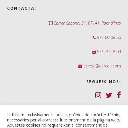
CONTACTA:
Carrer Cabana, 31. 07141. Pont d'Inca
971 60 09 86
971 79 48 09
escola@esliceu.com
SEGUEIX-NOS:
Política de Galetes (cookies)
Utilitzem exclusivament cookies pròpies de caràcter tècnic,
necessàries per al correcte funcionament de la pàgina web.
Política de privadesa
Aquestes cookies no requereixen el consentiment de