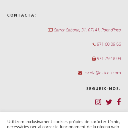
CONTACTA:
Carrer Cabana, 31. 07141. Pont d'Inca
971 60 09 86
971 79 48 09
escola@esliceu.com
SEGUEIX-NOS:
Política de Galetes (cookies)
Utilitzem exclusivament cookies pròpies de caràcter tècnic,
necessàries per al correcte funcionament de la pàgina web.