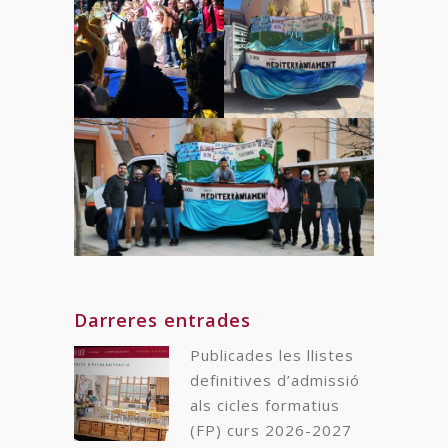
Darreres entrades
Publicades les llistes
definitives d’admissió
als cicles formatius
(FP) curs 2026-2027