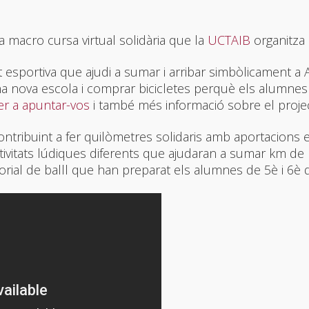
 macro cursa virtual solidària que la
UCTAIB
organitza 
at esportiva que ajudi a sumar i arribar simbòlicament a
a nova escola i comprar bicicletes perquè els alumnes 
per a apuntar-vos
i també més informació sobre el project
ntribuint a fer quilòmetres solidaris amb aportacions 
tivitats lúdiques diferents que ajudaran a sumar km de
ial de balll que han preparat els alumnes de 5è i 6è d