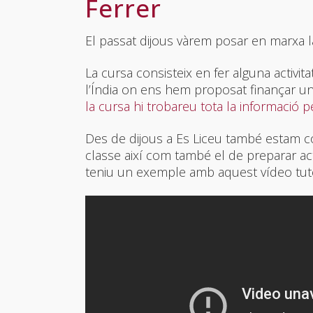
Ferrer
El passat dijous vàrem posar en marxa la
La cursa consisteix en fer alguna activit
l’Índia on ens hem proposat finançar un
la cursa hi trobareu tota la informació 
Des de dijous a Es Liceu també estam co
classe així com també el de preparar ac
teniu un exemple amb aquest vídeo tutor