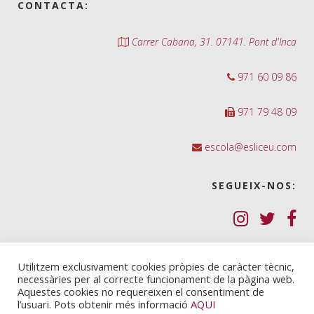
CONTACTA:
Carrer Cabana, 31. 07141. Pont d'Inca
971 60 09 86
971 79 48 09
escola@esliceu.com
SEGUEIX-NOS:
Política de Galetes (cookies)
Utilitzem exclusivament cookies pròpies de caràcter tècnic,
necessàries per al correcte funcionament de la pàgina web.
Política de privadesa
Aquestes cookies no requereixen el consentiment de
l’usuari. Pots obtenir més informació
AQUI