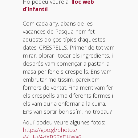
Ho podeu veure al
lloc web
d’Infantil
.
Com cada any, abans de les
vacances de Pasqua hem fet
aquests dolços típics d’aquestes
dates: CRESPELLS. Primer de tot vam
mirar, olorar i tocar els ingredients, i
després vam començar a pastar la
masa per fer els crespells. Ens vam
embrutar moltíssim, pareixiem
forners de veritat. Finalment vam fer
els crespells amb diferents formes i
els vam dur a enfornar a la cuina.
Ens van sortir bonissím, no trobau?
Aquí podeu veure algunes fotos:
https://goo.gl/photos/
yVUHVAdXB56XDHWa6