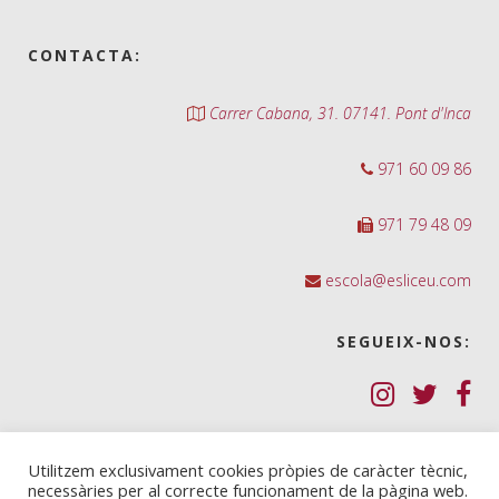
CONTACTA:
Carrer Cabana, 31. 07141. Pont d'Inca
971 60 09 86
971 79 48 09
escola@esliceu.com
SEGUEIX-NOS:
Política de Galetes (cookies)
Utilitzem exclusivament cookies pròpies de caràcter tècnic,
necessàries per al correcte funcionament de la pàgina web.