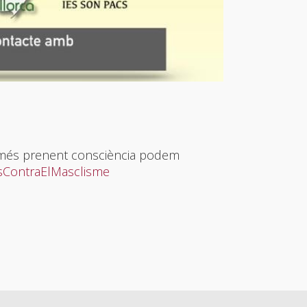
è només prenent consciència podem
sContraElMasclisme