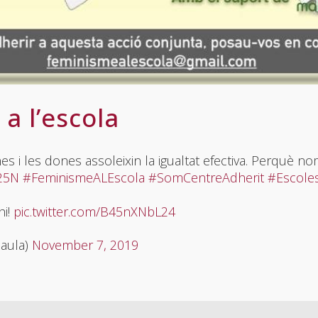
a l’escola
nes i les dones assoleixin la igualtat efectiva. Perqu
25N
#FeminismeALEscola
#SomCentreAdherit
#Escole
hi!
pic.twitter.com/B45nXNbL24
laula)
November 7, 2019