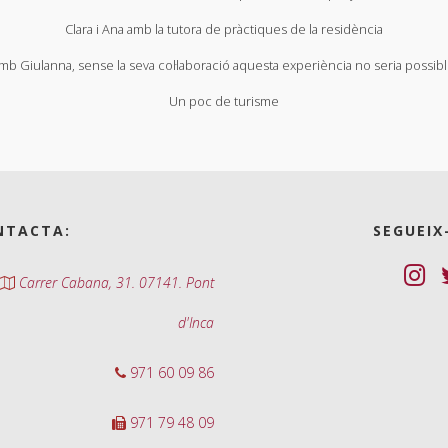
Clara i Ana amb la tutora de pràctiques de la residència
mb Giulanna, sense la seva col·laboració aquesta experiència no seria possibl
Un poc de turisme
NTACTA:
SEGUEIX
Carrer Cabana, 31. 07141. Pont
d'Inca
971 60 09 86
971 79 48 09