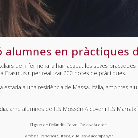
ió alumnes en pràctiques 
iliars de Infermeria ja han acabat les seves pràctiques
 Erasmus+ per realitzar 200 hores de pràctiques.
seva estada a una residència de Massa, Itàlia, amb tres 
àndia, amb alumnes de IES Mossèn Alcover i IES Marratxí
El grup de Finlàndia, Cesar i Carlos a la dreta.
Amb na Francisca Sureda, que les va acompanyar