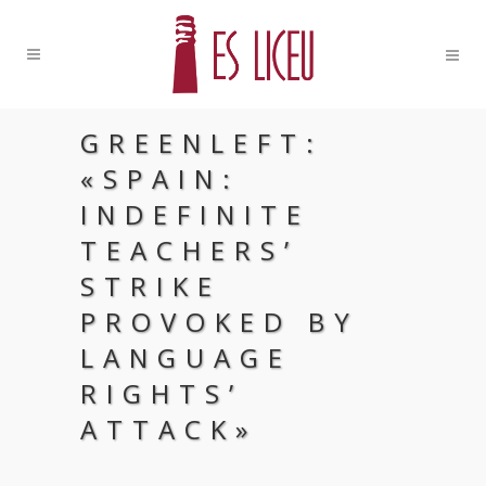
GREENLEFT:
«SPAIN:
INDEFINITE
TEACHERS’
STRIKE
PROVOKED BY
LANGUAGE
RIGHTS’
ATTACK»