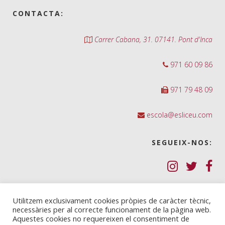
CONTACTA:
Carrer Cabana, 31. 07141. Pont d'Inca
971 60 09 86
971 79 48 09
escola@esliceu.com
SEGUEIX-NOS:
Política de Galetes (cookies)
Utilitzem exclusivament cookies pròpies de caràcter tècnic,
necessàries per al correcte funcionament de la pàgina web.
Política de privadesa
Aquestes cookies no requereixen el consentiment de