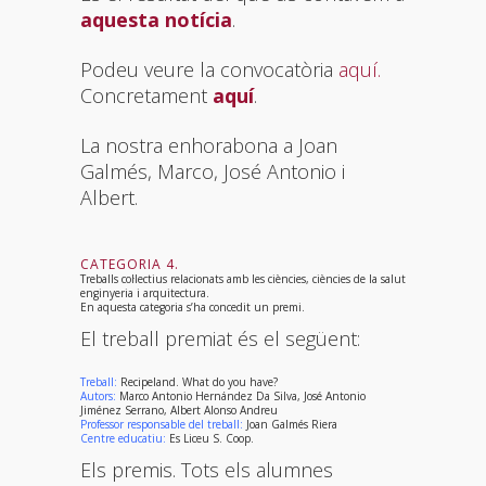
aquesta notícia
.
Podeu veure la convocatòria
aquí.
Concretament
aquí
.
La nostra enhorabona a Joan
Galmés, Marco, José Antonio i
Albert.
CATEGORIA 4.
Treballs col·lectius relacionats amb les ciències, ciències de la salut
enginyeria i arquitectura.
En aquesta categoria s’ha concedit un premi.
El treball premiat és el següent:
Treball:
Recipeland. What do you have?
Autors:
Marco Antonio Hernández Da Silva, José Antonio
Jiménez Serrano, Albert Alonso Andreu
Professor responsable del treball:
Joan Galmés Riera
Centre educatiu:
Es Liceu S. Coop.
Els premis. Tots els alumnes