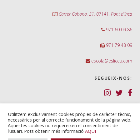
Carrer Cabana, 31. 07141. Pont d'Inca
971 60 09 86
971 79 48 09
escola@esliceu.com
SEGUEIX-NOS:
Política de Galetes (cookies)
Utilitzem exclusivament cookies pròpies de caràcter tècnic,
necessàries per al correcte funcionament de la pàgina web.
Política de privadesa
Aquestes cookies no requereixen el consentiment de
l’usuari. Pots obtenir més informació
AQUI
Nota legal i condicions d’ús