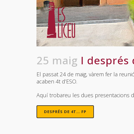
25 maig
I després 
El passat 24 de maig, vàrem fer la reun
acaben 4t d’ESO.
Aquí trobareu les dues presentacions de
DESPRÉS DE 4T… FP