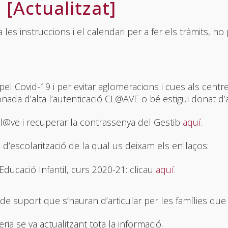
[Actualitzat]
 les instruccions i el calendari per a fer els tràmits, h
pel Covid-19 i per evitar aglomeracions i cues als cent
onada d’alta l’autenticació CL@AVE o bé estigui donat d’a
Cl@ve i recuperar la contrassenya del Gestib
aquí
.
b d’escolarització de la qual us deixam els enllaços:
’Educació Infantil, curs 2020-21: clicau
aquí.
 suport que s’hauran d’articular per les famílies que n
ia se va actualitzant tota la informació.