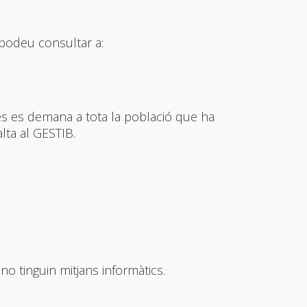
o podeu consultar a:
res es demana a tota la població que ha
lta al GESTIB.
o tinguin mitjans informàtics.