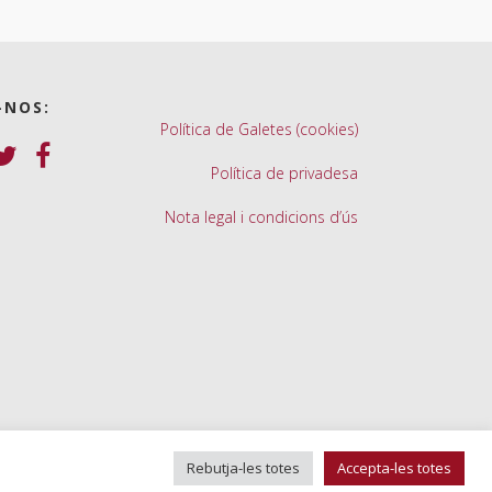
-NOS:
Política de Galetes (cookies)
Política de privadesa
Nota legal i condicions d’ús
Rebutja-les totes
Accepta-les totes