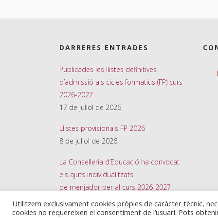
DARRERES ENTRADES
CO
Publicades les llistes definitives
d’admissió als cicles formatius (FP) curs
2026-2027
17 de juliol de 2026
Llistes provisionals FP 2026
8 de juliol de 2026
La Conselleria d’Educació ha convocat
els ajuts individualitzats
de menjador per al curs 2026-2027
26 de juny de 2026
Utilitzem exclusivament cookies pròpies de caràcter tècnic, ne
cookies no requereixen el consentiment de l’usuari. Pots obten