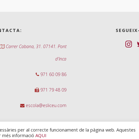
NTACTA:
SEGUEIX
Carrer Cabana, 31. 07141. Pont
d'Inca
971 60 09 86
971 79 48 09
escola@esliceu.com
cessàries per al correcte funcionament de la pàgina web. Aquestes
ir més informació
AQUI