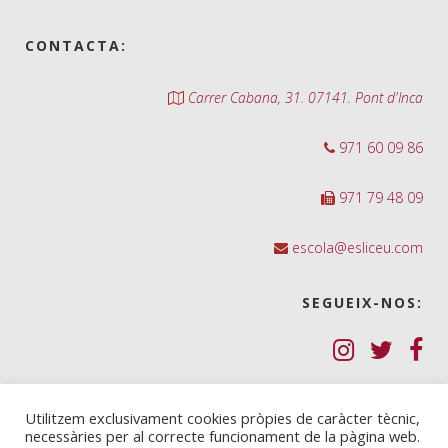
CONTACTA:
Carrer Cabana, 31. 07141. Pont d'Inca
971 60 09 86
971 79 48 09
escola@esliceu.com
SEGUEIX-NOS:
Política de Galetes (cookies)
Utilitzem exclusivament cookies pròpies de caràcter tècnic,
necessàries per al correcte funcionament de la pàgina web.