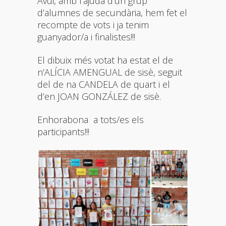
Avui, amb l’ajuda d’un grup
d’alumnes de secundària, hem fet el
recompte de vots i ja tenim
guanyador/a i finalistes!!!
El dibuix més votat ha estat el de
n’ALÍCIA AMENGUAL de sisè, seguit
del de na CANDELA de quart i el
d’en JOAN GONZÁLEZ de sisè.
Enhorabona a tots/es els
participants!!!