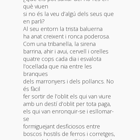
què viuen
si no és la veu d’algú dels seus que
en parli?
Al seu entorn la trista baluerna
ha anat creixent i ronca poderosa.
Com una tribanella, la sirena
barrina, ahir i avui, cervell i orelles
quatre cops cada dia i esvalota
l’ocellada que nia entre les
branques
dels marronyers i dels pollancs. No
és fàcil
fer sortir de l’oblit els qui van viure
amb un destí d’oblit per tota paga,
els qui van enronquir-se i esllomar-
se
formiguejant desficiosos entre
boscos hostils de ferros i corretges,