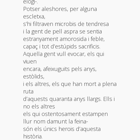
elogi-.
Potser aleshores, per alguna
escletxa,
s’hi filtraven microbis de tendresa
i la gent de pell aspra se sentia
estranyament amorosida i feble,
capaç i tot d’estúpids sacrificis.
Aquella gent vull evocar, els qui
viuen
encara, afeixuguits pels anys,
estòlids,
i els altres, els que han mort a plena
ruta
d’aquests quaranta anys llargs. Ells i
no els altres
els qui ostentosament estampen
llur nom damunt la feina-
són els únics herois d’aquesta
història.