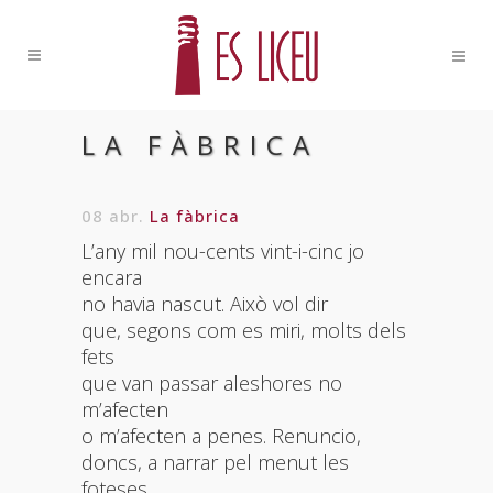
LA FÀBRICA
08 abr.
La fàbrica
L’any mil nou-cents vint-i-cinc jo
encara
no havia nascut. Això vol dir
que, segons com es miri, molts dels
fets
que van passar aleshores no
m’afecten
o m’afecten a penes. Renuncio,
doncs, a narrar pel menut les
foteses