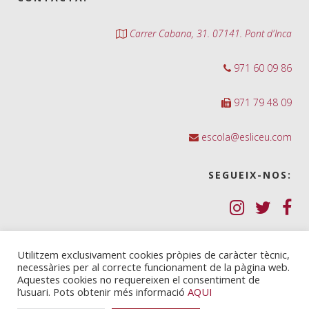
Carrer Cabana, 31. 07141. Pont d'Inca
971 60 09 86
971 79 48 09
escola@esliceu.com
SEGUEIX-NOS:
Política de Galetes (cookies)
Utilitzem exclusivament cookies pròpies de caràcter tècnic,
necessàries per al correcte funcionament de la pàgina web.
Política de privadesa
Aquestes cookies no requereixen el consentiment de
l’usuari. Pots obtenir més informació
AQUI
Nota legal i condicions d’ús