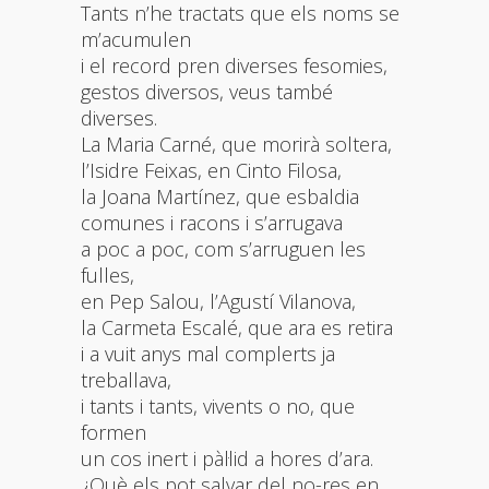
Tants n’he tractats que els noms se
m’acumulen
i el record pren diverses fesomies,
gestos diversos, veus també
diverses.
La Maria Carné, que morirà soltera,
l’Isidre Feixas, en Cinto Filosa,
la Joana Martínez, que esbaldia
comunes i racons i s’arrugava
a poc a poc, com s’arruguen les
fulles,
en Pep Salou, l’Agustí Vilanova,
la Carmeta Escalé, que ara es retira
i a vuit anys mal complerts ja
treballava,
i tants i tants, vivents o no, que
formen
un cos inert i pàl·lid a hores d’ara.
¿Què els pot salvar del no-res en