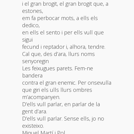
i el gran brogit, el gran brogit que, a
estones,
em fa perbocar mots, a ells els
dedico,
en ells el sento i per ells vull que
sigui
fecund i reptador i, alhora, tendre.
Cal que, des d’ara, llurs noms
senyoregin
Les feixugues parets. Fem-ne
bandera
contra el gran enemic. Per onsevulla
que giri els ulls llurs ombres
m’acompanyen.
D’ells vull parlar, en parlar de la
gent d’ara.
D’ells vull parlar. Sense ells, jo no
existeixo.
Miquel Martí i Pol