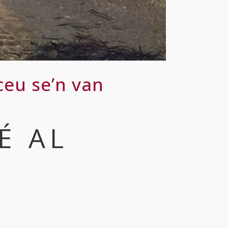
ceu se’n van
É AL