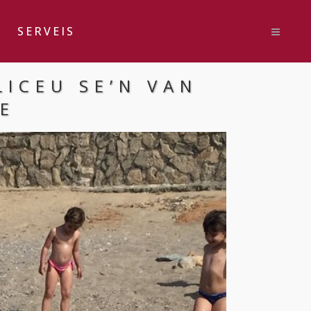
SERVEIS
LICEU SE’N VAN
E