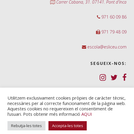
Carrer Cabana, 31. 07141. Pont d'Inca
971 60 09 86
971 79 48 09
escola@esliceu.com
SEGUEIX-NOS:
Política de Galetes (cookies)
Utilitzem exclusivament cookies pròpies de caràcter tècnic,
necessàries per al correcte funcionament de la pàgina web.
Política de privadesa
Aquestes cookies no requereixen el consentiment de
l’usuari. Pots obtenir més informació
AQUI
Nota legal i condicions d’ús
Rebutja-les totes
Accepta-les totes