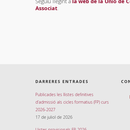
Seguiu llegint a
la web de la Unió de 
Associat
.
DARRERES ENTRADES
CO
Publicades les llistes definitives
d’admissió als cicles formatius (FP) curs
2026-2027
17 de juliol de 2026
Llistes provisionals FP 2026