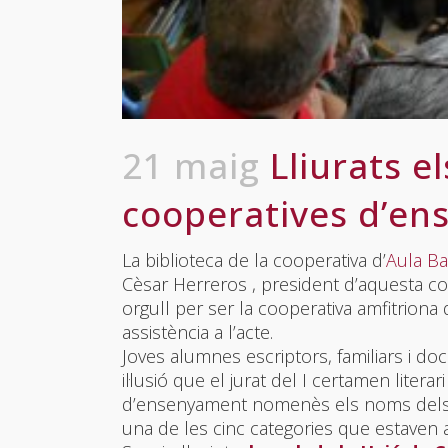
21 maig
Lliurats el
cooperatives d’e
La biblioteca de la cooperativa d’
Aula Ba
Cèsar Herreros , president d’aquesta co
orgull per ser la cooperativa amfitriona d’
assistència a l’acte.
Joves alumnes escriptors, familiars i d
il·lusió que el jurat del I certamen litera
d’ensenyament nomenès els noms dels f
una de les cinc categories que estaven 