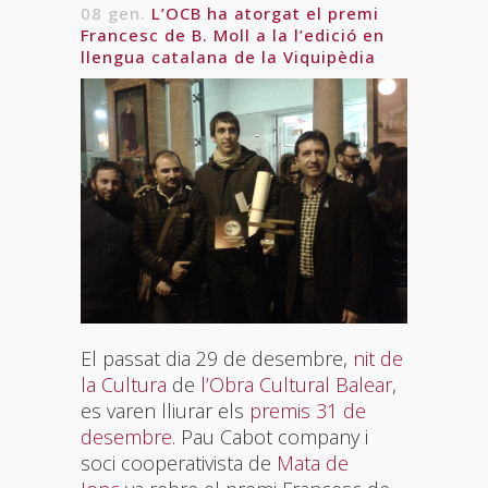
08 gen.
L’OCB ha atorgat el premi
Francesc de B. Moll a la l’edició en
llengua catalana de la Viquipèdia
El passat dia 29 de desembre,
nit de
la Cultura
de
l’Obra Cultural Balear
,
es varen lliurar els
premis 31 de
desembre.
Pau Cabot company i
soci cooperativista de
Mata de