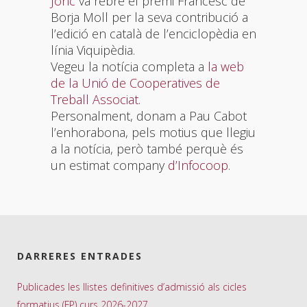
Jonc
va rebre el premi Francesc de
Borja Moll per la seva contribució a
l’edició en català de l’enciclopèdia en
línia Viquipèdia.
Vegeu la notícia completa a
la web
de la Unió de Cooperatives de
Treball Associat
.
Personalment, donam a Pau Cabot
l’enhorabona, pels motius que llegiu
a la notícia, però també perquè és
un estimat company
d’Infocoop
.
DARRERES ENTRADES
Publicades les llistes definitives d’admissió als cicles
formatius (FP) curs 2026-2027