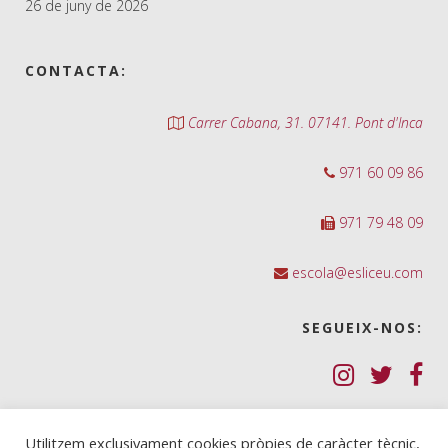
26 de juny de 2026
CONTACTA:
Carrer Cabana, 31. 07141. Pont d'Inca
971 60 09 86
971 79 48 09
escola@esliceu.com
SEGUEIX-NOS:
Política de Galetes (cookies)
Utilitzem exclusivament cookies pròpies de caràcter tècnic,