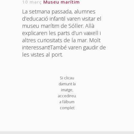
10 març
Museu marítim
La setmana passada, alumnes
d’educació infantil varen visitar el
museu marítim de Sóller. Allà
explicaren les parts d’un vaixell i
altres curiositats de la mar. Molt
interessant!També varen gaudir de
les vistes al port.
Si clicau
damunt la
imatge,
accedireu
a l’àlbum
complet