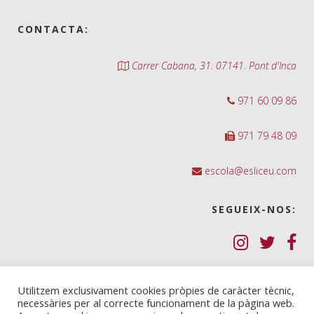
CONTACTA:
Carrer Cabana, 31. 07141. Pont d'Inca
971 60 09 86
971 79 48 09
escola@esliceu.com
SEGUEIX-NOS:
Política de Galetes (cookies)
Utilitzem exclusivament cookies pròpies de caràcter tècnic,
necessàries per al correcte funcionament de la pàgina web.
Política de privadesa