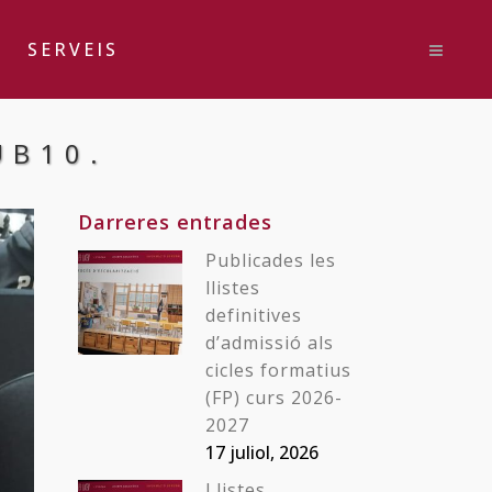
SERVEIS
UB10.
Darreres entrades
Publicades les
llistes
definitives
d’admissió als
cicles formatius
(FP) curs 2026-
2027
17 juliol, 2026
Llistes