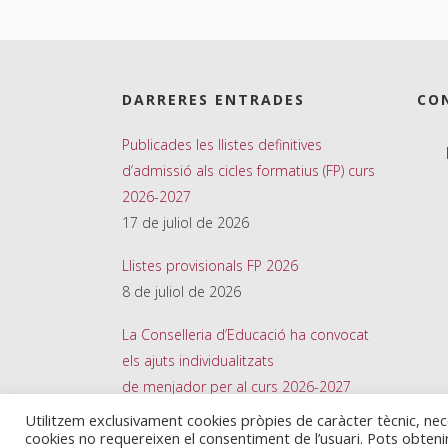
DARRERES ENTRADES
CO
Publicades les llistes definitives
d’admissió als cicles formatius (FP) curs
2026-2027
17 de juliol de 2026
Llistes provisionals FP 2026
8 de juliol de 2026
La Conselleria d’Educació ha convocat
els ajuts individualitzats
de menjador per al curs 2026-2027
26 de juny de 2026
Utilitzem exclusivament cookies pròpies de caràcter tècnic, ne
cookies no requereixen el consentiment de l’usuari. Pots obten