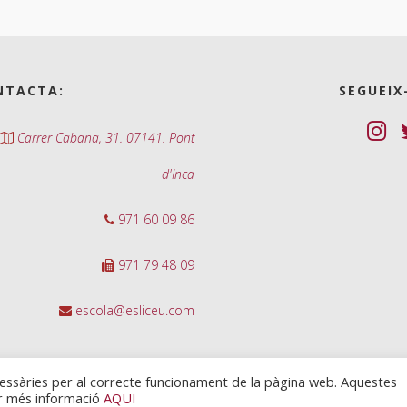
NTACTA:
SEGUEIX
Carrer Cabana, 31. 07141. Pont
d'Inca
971 60 09 86
971 79 48 09
escola@esliceu.com
cessàries per al correcte funcionament de la pàgina web. Aquestes
ir més informació
AQUI