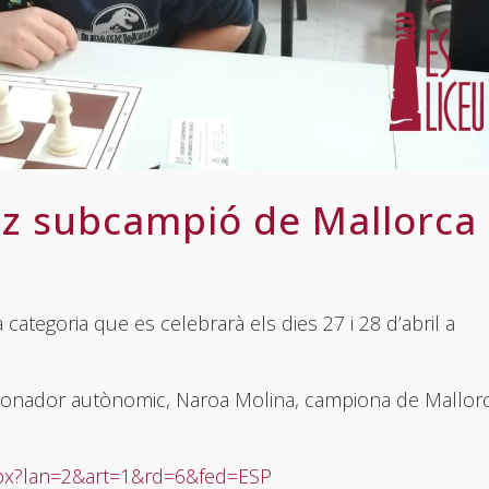
 subcampió de Mallorca
categoria que es celebrarà els dies 27 i 28 d’abril a
cionador autònomic, Naroa Molina, campiona de Mallor
aspx?lan=2&art=1&rd=6&fed=ESP